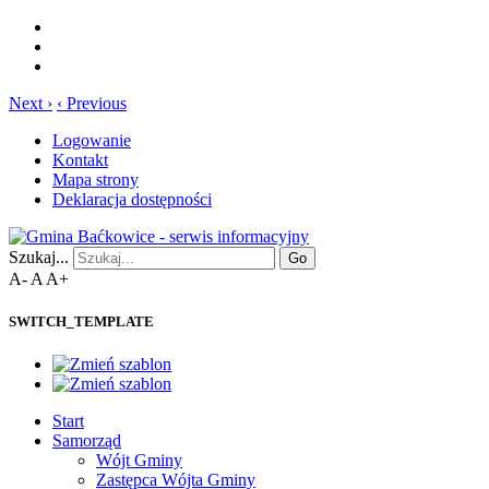
Next ›
‹ Previous
Logowanie
Kontakt
Mapa strony
Deklaracja dostępności
Szukaj...
Go
A-
A
A+
SWITCH_TEMPLATE
Start
Samorząd
Wójt Gminy
Zastępca Wójta Gminy