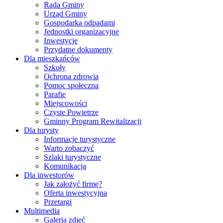
Rada Gminy
Urząd Gminy
Gospodarka odpadami
Jednostki organizacyjne
Inwestycje
Przydatne dokumenty
Dla mieszkańców
Szkoły
Ochrona zdrowia
Pomoc społeczna
Parafie
Miejscowości
Czyste Powietrze
Gminny Program Rewitalizacji
Dla turysty
Informacje turystyczne
Warto zobaczyć
Szlaki turystyczne
Komunikacja
Dla inwestorów
Jak założyć firmę?
Oferta inwestycyjna
Przetargi
Multimedia
Galeria zdjęć