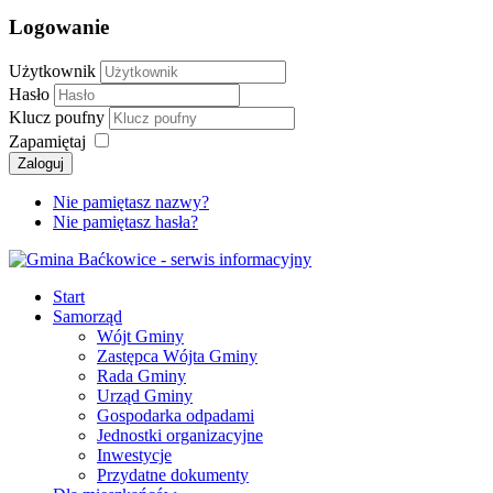
Logowanie
Użytkownik
Hasło
Klucz poufny
Zapamiętaj
Zaloguj
Nie pamiętasz nazwy?
Nie pamiętasz hasła?
Start
Samorząd
Wójt Gminy
Zastępca Wójta Gminy
Rada Gminy
Urząd Gminy
Gospodarka odpadami
Jednostki organizacyjne
Inwestycje
Przydatne dokumenty