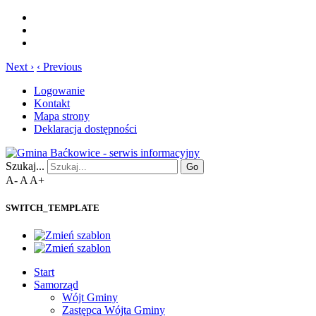
Next ›
‹ Previous
Logowanie
Kontakt
Mapa strony
Deklaracja dostępności
Szukaj...
Go
A-
A
A+
SWITCH_TEMPLATE
Start
Samorząd
Wójt Gminy
Zastępca Wójta Gminy