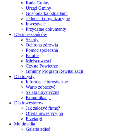
Rada Gminy
Urząd Gminy
Gospodarka odpadami
Jednostki organizacyjne
Inwestycje
Przydatne dokumenty
Dla mieszkańców
Szkoły
Ochrona zdrowia
Pomoc społeczna
Parafie
Miejscowości
Czyste Powietrze
Gminny Program Rewitalizacji
Dla turysty
Informacje turystyczne
Warto zobaczyć
Szlaki turystyczne
Komunikacja
Dla inwestorów
Jak założyć firmę?
Oferta inwestycyjna
Przetargi
Multimedia
Galeria zdjęć