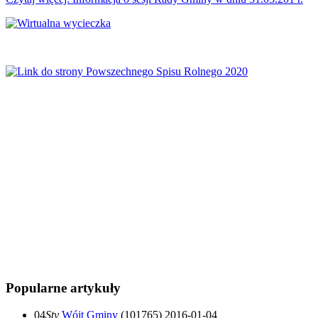
Popularne artykuły
04
Sty
Wójt Gminy
(101765)
2016-01-04