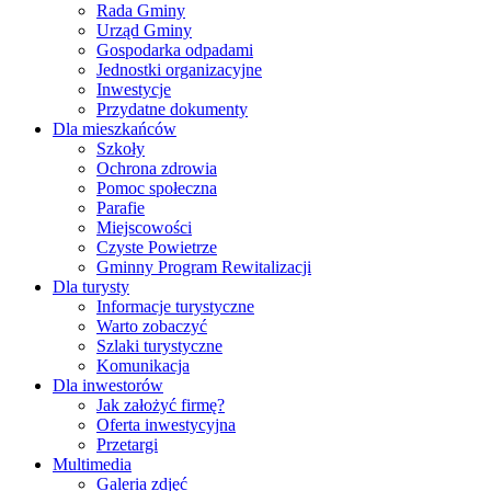
Rada Gminy
Urząd Gminy
Gospodarka odpadami
Jednostki organizacyjne
Inwestycje
Przydatne dokumenty
Dla mieszkańców
Szkoły
Ochrona zdrowia
Pomoc społeczna
Parafie
Miejscowości
Czyste Powietrze
Gminny Program Rewitalizacji
Dla turysty
Informacje turystyczne
Warto zobaczyć
Szlaki turystyczne
Komunikacja
Dla inwestorów
Jak założyć firmę?
Oferta inwestycyjna
Przetargi
Multimedia
Galeria zdjęć