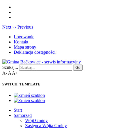
Next ›
‹ Previous
Logowanie
Kontakt
Mapa strony
Deklaracja dostępności
Szukaj...
Go
A-
A
A+
SWITCH_TEMPLATE
Start
Samorząd
Wójt Gminy
Zastępca Wójta Gminy