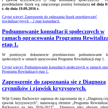
przedkładanie fiszek wg załączonego poniżej formularza
od dnia 0
r. do dnia 19.09.2016 r.
Czytaj więcej: Zaproszenie do zgłaszania fiszek przedsięwzięć
rewitalizacyjnych – 2 etap konsultacji.
Podsumowanie konsultacji społecznych w
ramach opracowania Programu Rewitaliza
etap 1.
W poniższym dokumencie przedstawiono podsumowanie kon
społecznych w ramach opracowania Programu Rewitalizacji etap 1.
Czytaj więcej: Podsumowanie konsultacji społecznych w ramach op
Programu Rewitalizacji etap 1.
Zaproszenie do zapoznania się z Diagnozą
czynników i zjawisk kryzysowych.
Wójt Gminy Baćkowice zaprasza do zapoznania się z „Diagnozą cz
zjawisk kryzysowych”, stanowiącą element „Programu Rewitaliza
Baćkowice na lata 2016-2023”. Diagnoza jako obszary zdeg