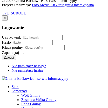
© 2026 Gmina Baćkowice - serwis informacyjny
Projekt i realizacja:
Foto Media Art - fotografia interaktywna
TPL_SCROLL
×
Logowanie
Użytkownik
Hasło
Klucz poufny
Zapamiętaj
Zaloguj
Nie pamiętasz nazwy?
Nie pamiętasz hasła?
Start
Samorząd
Wójt Gminy
Zastępca Wójta Gminy
Rada Gminy