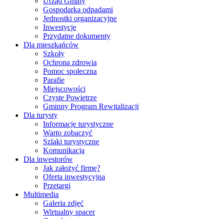
Urząd Gminy
Gospodarka odpadami
Jednostki organizacyjne
Inwestycje
Przydatne dokumenty
Dla mieszkańców
Szkoły
Ochrona zdrowia
Pomoc społeczna
Parafie
Miejscowości
Czyste Powietrze
Gminny Program Rewitalizacji
Dla turysty
Informacje turystyczne
Warto zobaczyć
Szlaki turystyczne
Komunikacja
Dla inwestorów
Jak założyć firmę?
Oferta inwestycyjna
Przetargi
Multimedia
Galeria zdjęć
Wirtualny spacer