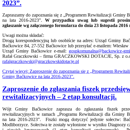
2023”.
Zapraszamy do zapoznania się z „Programem Rewitalizacji Gminy 
na lata 2016-2023”.
W przypadku uwag lub sugestii prosi
zgłaszanie wg załączonego formularza do dnia 23 listopada 2016 
Uwagi można składać:
Drogą korespondencyjną lub osobiście na adres: Urząd Gminy Ba
Baćkowice 84, 27-552 Baćkowice lub przesyłać e-mailem: Wiesław F
Urząd Gminy Baćkowice e-mail:
gospkomunalna@backowice-gmi
Rafał Graczkowski – firma GRACZKOWSKI DOTACJE, Sp. z o.o.,
rafalgraczkowski@graczkowskidotacje.pl
Czytaj więcej: Zaproszenie do zapoznania się z „Programem Rewitali
Gminy Baćkowice na lata 2016-2023”.
Zaproszenie do zgłaszania fiszek przedsię
rewitalizacyjnych – 2 etap konsultacji.
Wójt Gminy Baćkowice zaprasza do zgłaszania fiszek przed
rewitalizacyjnych w ramach „Programu Rewitalizacji dla Gminy 
na lata 2016-2023”. Fiszki mogą dotyczyć jedynie sołectw: Ba
Modliborzyce. Sołectwa te zostały wyłonione w wyniku Diagnozy 
i zjawisk kryzysowych (1 etap konsultacji społecznych). P