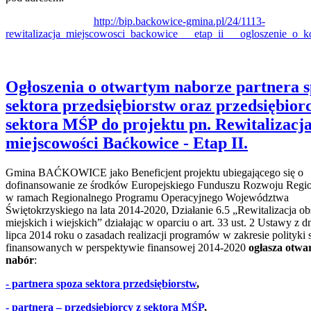
http://bip.backowice-gmina.pl/24/1113-
rewitalizacja_miejscowosci_backowice___etap_ii___ogloszenie_o_k
Ogłoszenia o otwartym naborze partnera 
sektora przedsiębiorstw oraz przedsiębior
sektora MŚP do projektu pn. Rewitalizacj
miejscowości Baćkowice - Etap II.
Gmina BAĆKOWICE jako Beneficjent projektu ubiegającego się o
dofinansowanie ze środków Europejskiego Funduszu Rozwoju Regi
w ramach Regionalnego Programu Operacyjnego Województwa
Świętokrzyskiego na lata 2014-2020, Działanie 6.5 „Rewitalizacja o
miejskich i wiejskich” działając w oparciu o art. 33 ust. 2 Ustawy z d
lipca 2014 roku o zasadach realizacji programów w zakresie polityki 
finansowanych w perspektywie finansowej 2014-2020
ogłasza otwa
nabór
:
- partnera spoza sektora przedsiębiorstw
,
- partnera – przedsiębiorcy z sektora MŚP
,