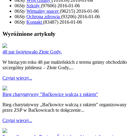
04
Sty
Wójt Gminy
(101839)
2016-01-04
06
Sty
Szkoły
(97606)
2016-01-06
06
Sty
Wirtualny spacer
(96215)
2016-01-06
06
Sty
Ochrona zdrowia
(93206)
2016-01-06
06
Sty
Kontakt
(83487)
2016-01-06
Wyróżnione artykuły
48 par świętowało Złote Gody.
W bieżącym roku 48 par małżeńskich z terenu gminy obchodziło
szczególny jubileusz – Złote Gody,...
Czytaj więcej...
Bieg charytatywny "Baćkowice walczą z rakiem"
Bieg charytatywny „Baćkowice walczą z rakiem” organizowany
przez ZSP w Baćkowicach to dołączenie...
Czytaj więcej...